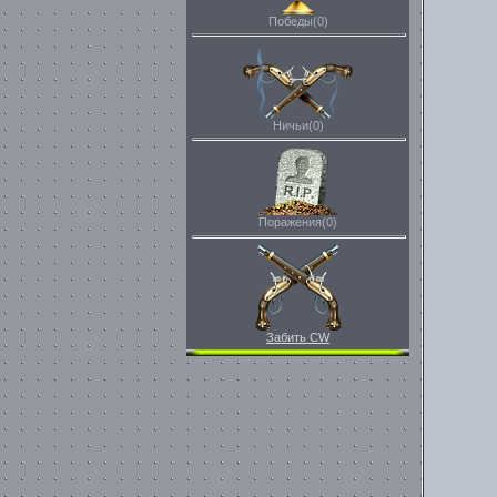
Победы(0)
Ничьи(0)
Поражения(0)
Забить CW