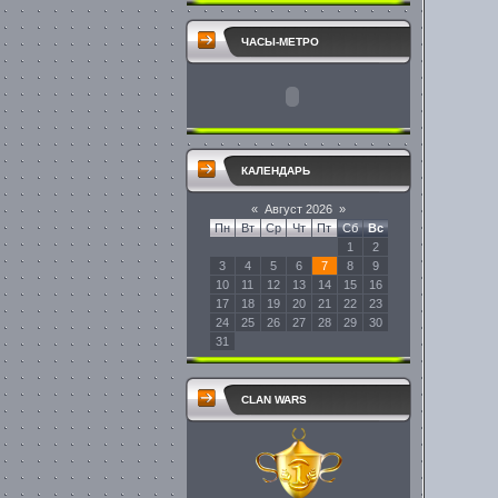
ЧАСЫ-МЕТРО
КАЛЕНДАРЬ
«
Август 2026
»
Пн
Вт
Ср
Чт
Пт
Сб
Вс
1
2
3
4
5
6
7
8
9
10
11
12
13
14
15
16
17
18
19
20
21
22
23
24
25
26
27
28
29
30
31
CLAN WARS