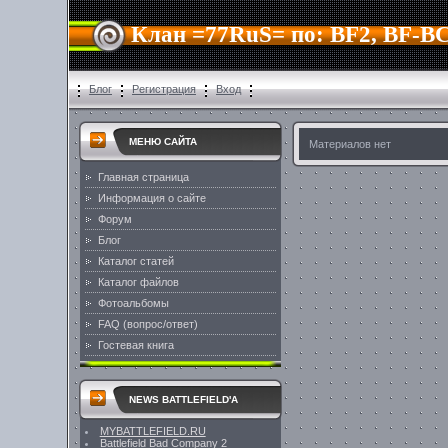
Клан =77RuS= по: BF2, BF-BC
Блог
Регистрация
Вход
МЕНЮ САЙТА
Материалов нет
Главная страница
Информация о сайте
Форум
Блог
Каталог статей
Каталог файлов
Фотоальбомы
FAQ (вопрос/ответ)
Гостевая книга
NEWS BATTLEFIELD'A
MYBATTLEFIELD.RU
Battlefield Bad Company 2